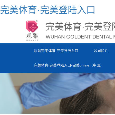
完美体育·完美登陆入口
完美体育·完美登陆
WUHAN GOLDENT DENTAL M
网站完美体育·完美登陆入口
公司简介
完美体育·完美登陆入口-完美online（中国）