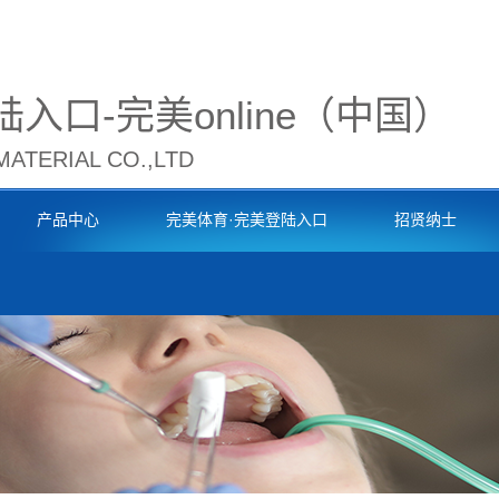
入口-完美online（中国）
ATERIAL CO.,LTD
产品中心
完美体育·完美登陆入口
招贤纳士