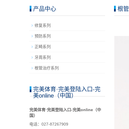
产品中心
根管
修复系列
预防系列
正畸系列
牙周系列
根管治疗系列
完美体育·完美登陆入口-完
美online（中国）
完美体育·完美登陆入口-完美online（中
国）
电话：027-87267909